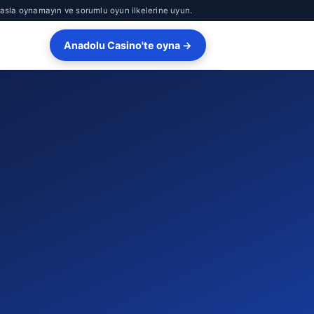
ı asla oynamayın ve sorumlu oyun ilkelerine uyun.
Anadolu Casino'te oyna →