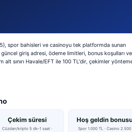
), spor bahisleri ve casinoyu tek platformda sunan
 güncel giriş adresi, ödeme limitleri, bonus koşulları v
rım alt sınırı Havale/EFT ile 100 TL'dir, çekimler yönte
no
Çekim süresi
Hoş geldin bonus
Cüzdan/kripto 5 dk–1 saat ·
Spor 1.000 TL · Casino 2.500