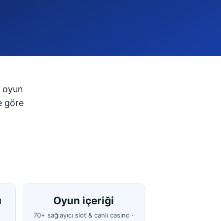
e oyun
me göre
u
Oyun içeriği
70+ sağlayıcı slot & canlı casino ·