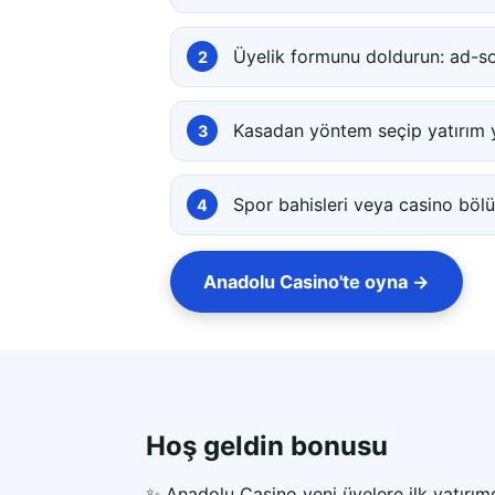
Üyelik formunu doldurun: ad-soy
Kasadan yöntem seçip yatırım 
Spor bahisleri veya casino böl
Anadolu Casino'te oyna →
Hoş geldin bonusu
✨ Anadolu Casino yeni üyelere ilk yatırım