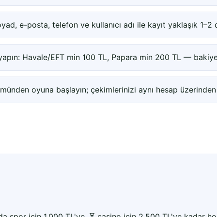
ad, e-posta, telefon ve kullanıcı adı ile kayıt yaklaşık 1–2 
yapın: Havale/EFT min 100 TL, Papara min 200 TL — bakiye
ümünden oyuna başlayın; çekimlerinizi aynı hesap üzerinden
da spor için 1.000 TL'ye, ⏳ casino için 2.500 TL'ye kadar h