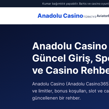
Kumar bağımlılık yapabilir. Bahis ve casino oyun
Anadolu Casino
Aviator
TÜRKIYE
Anadolu Casino 
Güncel Giriş, Sp
ve Casino Rehbe
Anadolu Casino (Anadolu Casino365) g
ve limitler, bonus koşulları, slot ve c
güncellenen bir rehber.