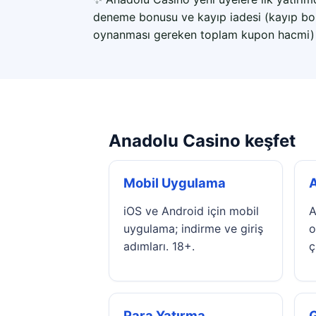
deneme bonusu ve kayıp iadesi (kayıp bonu
oynanması gereken toplam kupon hacmi) 
Anadolu Casino keşfet
Mobil Uygulama
A
iOS ve Android için mobil
A
uygulama; indirme ve giriş
o
adımları. 18+.
ç
Para Yatırma
G