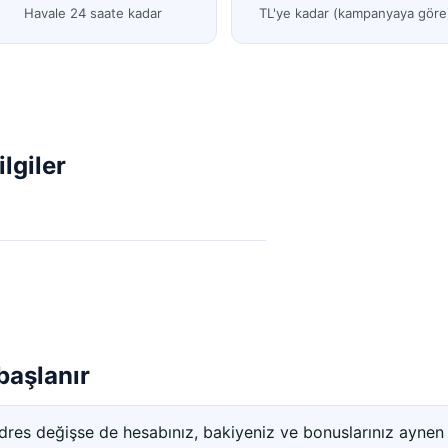
Havale 24 saate kadar
TL'ye kadar (kampanyaya göre
lgiler
başlanır
adres değişse de hesabınız, bakiyeniz ve bonuslarınız aynen