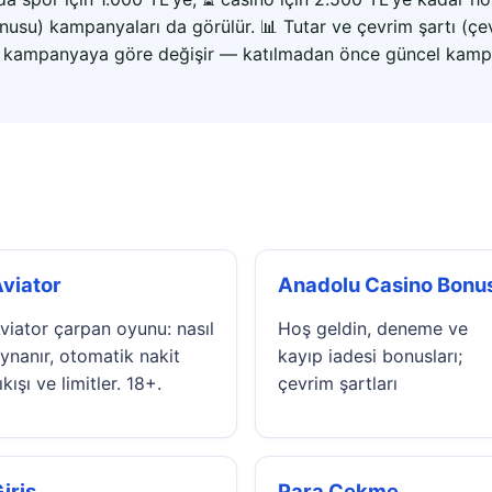
su) kampanyaları da görülür. 📊 Tutar ve çevrim şartı (çev
kampanyaya göre değişir — katılmadan önce güncel kampan
viator
Anadolu Casino Bonu
viator çarpan oyunu: nasıl
Hoş geldin, deneme ve
ynanır, otomatik nakit
kayıp iadesi bonusları;
ıkışı ve limitler. 18+.
çevrim şartları
iriş
Para Çekme