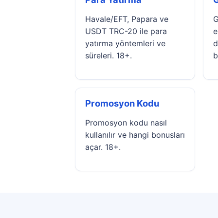
Havale/EFT, Papara ve
G
USDT TRC-20 ile para
e
yatırma yöntemleri ve
d
süreleri. 18+.
b
Promosyon Kodu
Promosyon kodu nasıl
kullanılır ve hangi bonusları
açar. 18+.