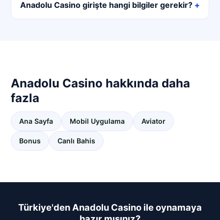
Anadolu Casino girişte hangi bilgiler gerekir?
Anadolu Casino hakkında daha
fazla
Ana Sayfa
Mobil Uygulama
Aviator
Bonus
Canlı Bahis
Türkiye'den Anadolu Casino ile oynamaya
hazır mısınız?