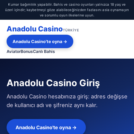
Kumar bağımlılık yapabilir. Bahis ve casino oyunları yalnızca 18 yaş ve
üzeri içindir; kaybetmeyi göze alabileceğinizden fazlasını asla oynamayın
ve sorumlu oyun ilkelerine uyun.
Anadolu Casino
TÜRKIYE
Anadolu Casino'te oyna →
Aviator
Bonus
Canlı Bahis
Anadolu Casino Giriş
Anadolu Casino hesabınıza giriş: adres değişse
de kullanıcı adı ve şifreniz aynı kalır.
Anadolu Casino'te oyna →