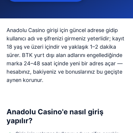
Anadolu Casino girişi için güncel adrese gidip
kullanıcı adı ve şifrenizi girmeniz yeterlidir; kayıt
18 yaş ve üzeri içindir ve yaklaşık 1–2 dakika
sürer. BTK yurt dışı alan adlarını engellediğinde
marka 24–48 saat içinde yeni bir adres açar —
hesabınız, bakiyeniz ve bonuslarınız bu geçişte
aynen korunur.
Anadolu Casino'e nasıl giriş
yapılır?