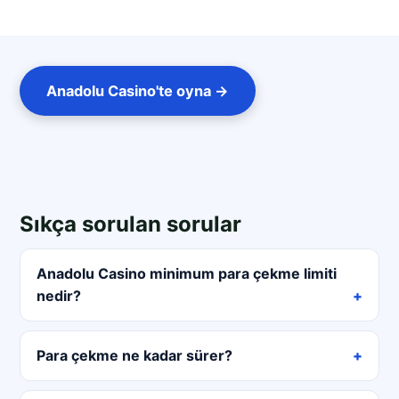
Anadolu Casino'te oyna →
Sıkça sorulan sorular
Anadolu Casino minimum para çekme limiti
nedir?
Para çekme ne kadar sürer?