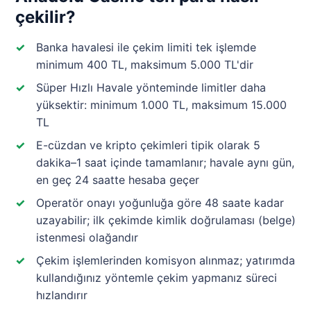
çekilir?
Banka havalesi ile çekim limiti tek işlemde
minimum 400 TL, maksimum 5.000 TL'dir
Süper Hızlı Havale yönteminde limitler daha
yüksektir: minimum 1.000 TL, maksimum 15.000
TL
E-cüzdan ve kripto çekimleri tipik olarak 5
dakika–1 saat içinde tamamlanır; havale aynı gün,
en geç 24 saatte hesaba geçer
Operatör onayı yoğunluğa göre 48 saate kadar
uzayabilir; ilk çekimde kimlik doğrulaması (belge)
istenmesi olağandır
Çekim işlemlerinden komisyon alınmaz; yatırımda
kullandığınız yöntemle çekim yapmanız süreci
hızlandırır