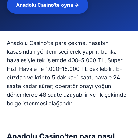
Anadolu Casino'te oyna →
Anadolu Casino'te para çekme, hesabın
kasasından yöntem seçilerek yapılır: banka
havalesiyle tek işlemde 400–5.000 TL, Süper
Hızlı Havale ile 1.000–15.000 TL çekilebilir. E-
cüzdan ve kripto 5 dakika–1 saat, havale 24
saate kadar sürer; operatör onayı yoğun
dönemlerde 48 saate uzayabilir ve ilk çekimde
belge istenmesi olağandır.
Anadolu Casino'ten para nasıl