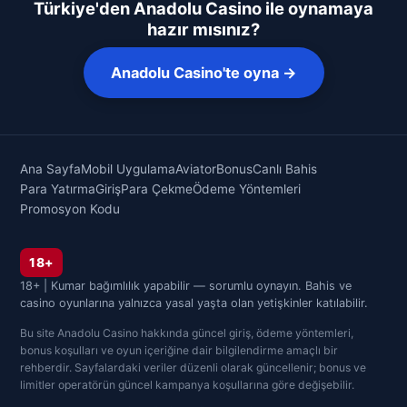
Türkiye'den Anadolu Casino ile oynamaya
hazır mısınız?
Anadolu Casino'te oyna →
Ana Sayfa
Mobil Uygulama
Aviator
Bonus
Canlı Bahis
Para Yatırma
Giriş
Para Çekme
Ödeme Yöntemleri
Promosyon Kodu
18+
18+ | Kumar bağımlılık yapabilir — sorumlu oynayın. Bahis ve
casino oyunlarına yalnızca yasal yaşta olan yetişkinler katılabilir.
Bu site Anadolu Casino hakkında güncel giriş, ödeme yöntemleri,
bonus koşulları ve oyun içeriğine dair bilgilendirme amaçlı bir
rehberdir. Sayfalardaki veriler düzenli olarak güncellenir; bonus ve
limitler operatörün güncel kampanya koşullarına göre değişebilir.